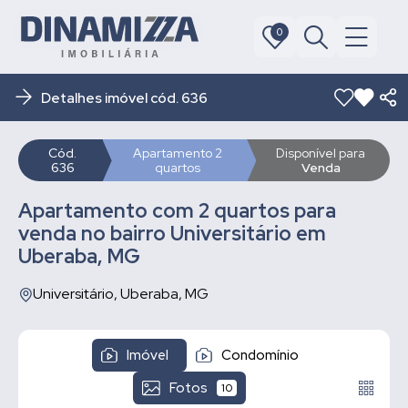
0
0
Detalhes imóvel cód. 636
Cód.
Apartamento 2
Disponível para
636
quartos
Venda
Apartamento com 2 quartos para
venda no bairro Universitário em
Uberaba, MG
Universitário, Uberaba, MG
Imóvel
Condomínio
Fotos
10