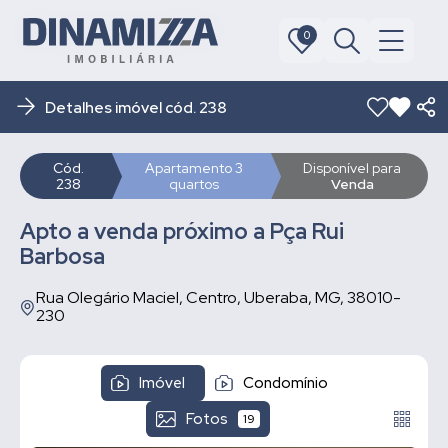
0
0
Detalhes imóvel cód. 238
Cód.
Apartamento 3
Disponível para
238
quartos
Venda
Apto a venda próximo a Pça Rui
Barbosa
Rua Olegário Maciel, Centro, Uberaba, MG, 38010-
230
Imóvel
Condomínio
Fotos
19