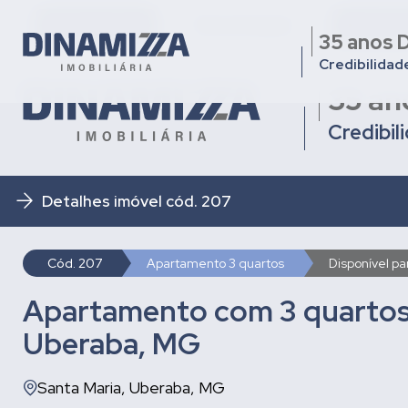
Quem somos
Nossa Equipe
Condomí
35 anos D
Credibilidad
35 an
Credibil
Detalhes imóvel cód. 207
Cód. 207
Apartamento 3 quartos
Disponível p
Apartamento com 3 quartos 
Uberaba, MG
Santa Maria, Uberaba, MG