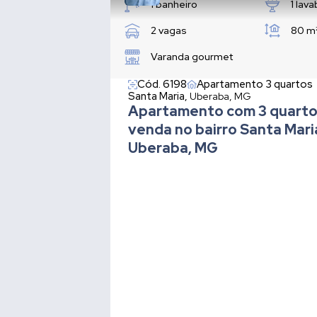
1 banheiro
1 lav
2 vagas
80 m
Varanda gourmet
Cód. 6198
Apartamento 3 quartos
Santa Maria,
Uberaba, MG
Apartamento com 3 quarto
venda no bairro Santa Mar
Uberaba, MG