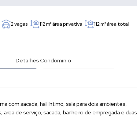
2 vagas
112 m²
área privativa
112 m²
área total
l
Detalhes Condomínio
a com sacada, hall íntimo, sala para dois ambientes,
, área de serviço, sacada, banheiro de empregada e duas