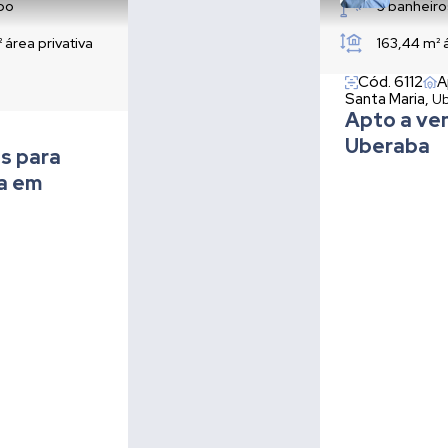
abo
3 banheiro
²
área privativa
163,44 m²
Cód. 6112
A
Santa Maria,
Ub
Apto a ve
Uberaba
s para
ia em