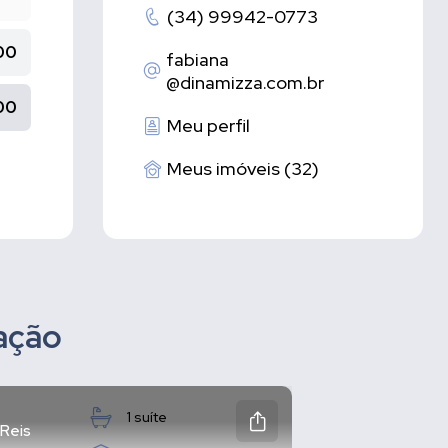
(34) 99942-0773
00
fabiana
@dinamizza.com.br
00
Meu perfil
Meus imóveis (32)
zação
1 suíte
 Reis