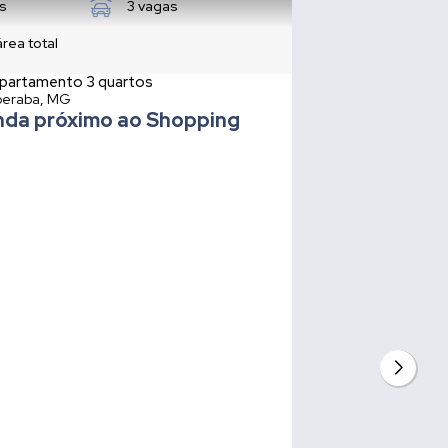
s
3 vagas
área total
partamento 3 quartos
eraba, MG
nda próximo ao Shopping