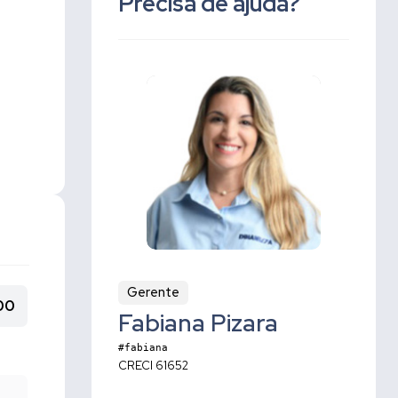
Precisa de ajuda?
Gerente
00
Fabiana Pizara
#fabiana
CRECI 61652