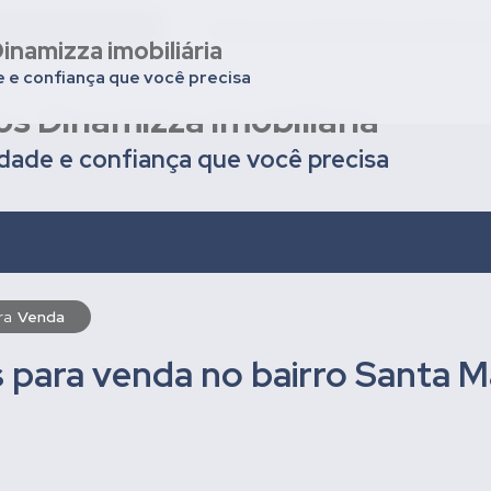
nios em Uberaba
Deixar seu imóvel para venda ou
inamizza imobiliária
e e confiança que você precisa
os Dinamizza imobiliária
idade e confiança que você precisa
ara
Venda
para venda no bairro Santa M