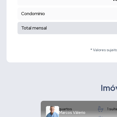
Condomínio
Total mensal
* Valores sujeit
Imóv
3 quartos
1 suít
Marcos Válerio