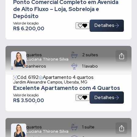
Ponto Comercial Completo em Avenida
de Alto Fluxo – Loja, Sobreloja e
Depósito
Valor de locação
Detalhes
R$ 6.200,00
4 quartos
2 suítes
Luciana Thirone Silva
2 banheiros
1 lavabo
Cód. 6192
Apartamento 4 quartos
Jardim Alexandre Campos,
Uberaba, MG
Excelente Apartamento com 4 Quartos
Valor de locação
Detalhes
R$ 3.500,00
4 quartos
1 suíte
Luciana Thirone Silva