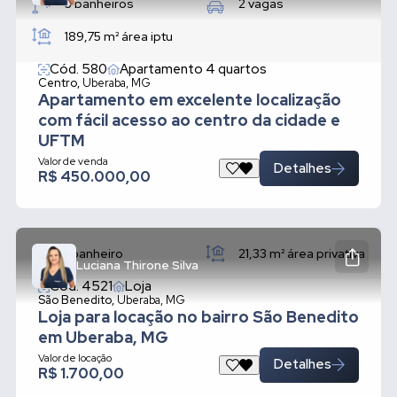
3 banheiros
2 vagas
189,75 m²
área iptu
Cód. 580
Apartamento 4 quartos
Centro,
Uberaba, MG
Apartamento em excelente localização
com fácil acesso ao centro da cidade e
UFTM
Valor de venda
Detalhes
R$ 450.000,00
1 banheiro
21,33 m²
área privativa
Luciana Thirone Silva
Cód. 4521
Loja
São Benedito,
Uberaba, MG
Loja para locação no bairro São Benedito
em Uberaba, MG
Valor de locação
Detalhes
R$ 1.700,00