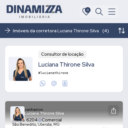
0
0
Imóveis da corretora
Luciana Thirone Silva
(4)
Consultor de locação
Luciana Thirone Silva
#lucianathirone
2 banheiros
Luciana Thirone Silva
Cód. 6204
Comercial
São Benedito,
Uberaba, MG