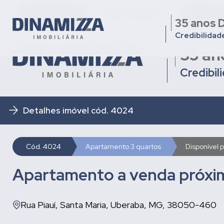
Quem somos
Nossa Equipe
Condomí
35 anos D
Credibilidad
35 an
Credibil
Detalhes imóvel cód. 4024
Cód. 4024
Apartamento 3 quartos
Disponível 
Apartamento a venda próxi
Rua Piauí, Santa Maria, Uberaba, MG, 38050-460