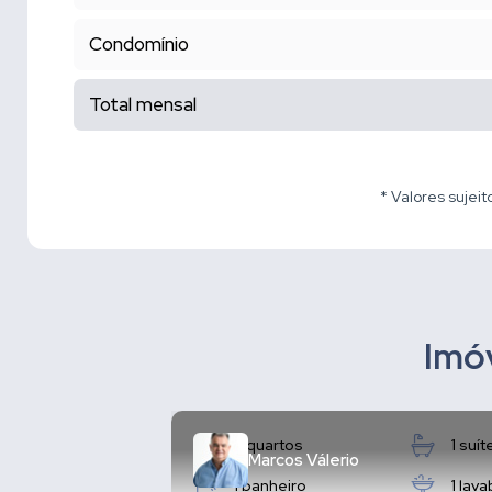
Condomínio
Total mensal
* Valores sujeit
Imóv
3 quartos
1 suít
Marcos Válerio
1 banheiro
1 lav