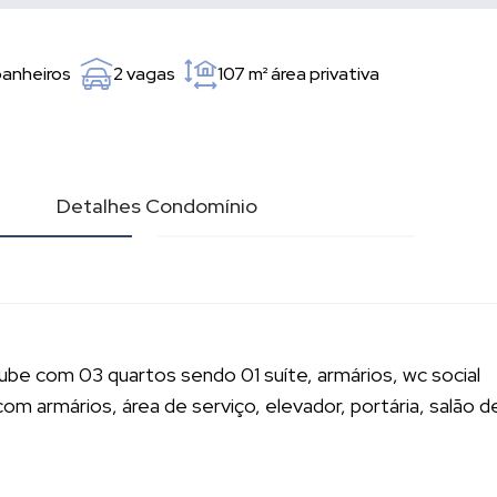
banheiros
2 vagas
107 m²
área privativa
l
Detalhes Condomínio
be com 03 quartos sendo 01 suíte, armários, wc social
om armários, área de serviço, elevador, portária, salão d