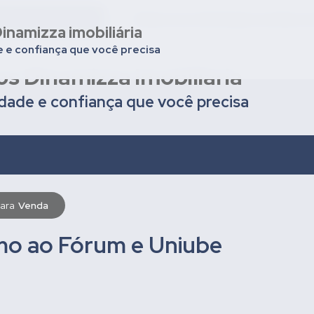
nios em Uberaba
Deixar seu imóvel para venda ou
inamizza imobiliária
e e confiança que você precisa
os Dinamizza imobiliária
idade e confiança que você precisa
para
Venda
mo ao Fórum e Uniube