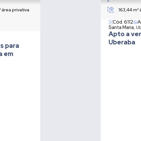
²
área privativa
163,44 m²
Cód. 6112
A
Santa Maria,
Ub
Apto a ve
Uberaba
s para
ia em