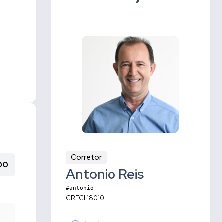
Corretor
00
Antonio Reis
#antonio
CRECI 18010