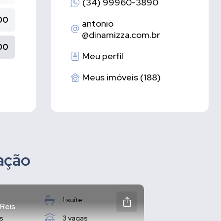
(34) 99960-3890
00
antonio
@dinamizza.com.br
00
Meu perfil
Meus imóveis (188)
zação
1 suíte
 Reis
s
3 vagas