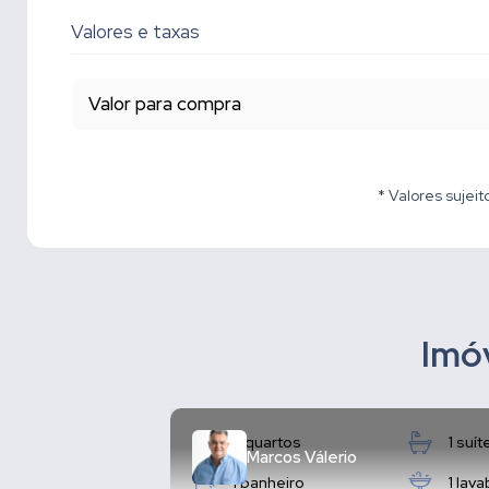
Valores e taxas
Valor para compra
* Valores sujeit
Imóv
3 quartos
1 suít
Marcos Válerio
1 banheiro
1 lav