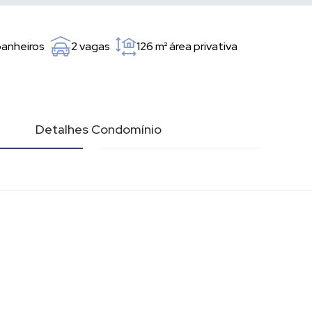
banheiros
2 vagas
126 m²
área privativa
l
Detalhes Condomínio