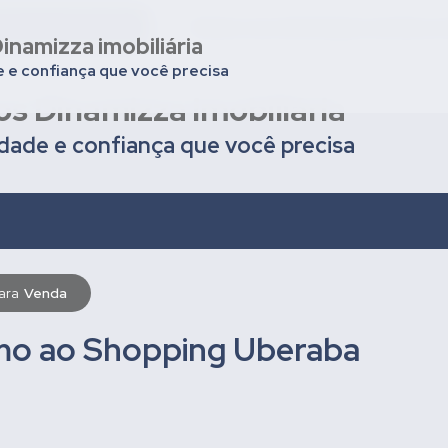
nios em Uberaba
Deixar seu imóvel para venda ou
inamizza imobiliária
e e confiança que você precisa
os Dinamizza imobiliária
idade e confiança que você precisa
para
Venda
mo ao Shopping Uberaba