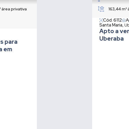
²
área privativa
163,44 m²
Cód. 6112
A
Santa Maria,
Ub
Apto a ve
Uberaba
s para
ia em