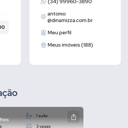
(34) 99960-3890
antonio
@dinamizza.com.br
00
Meu perfil
Meus imóveis (188)
zação
1 suíte
 Reis
s
3 vagas