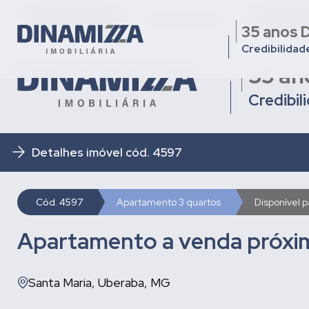
Quem somos
Nossa Equipe
Condomí
35 anos D
Credibilidad
35 an
Credibil
Detalhes imóvel cód. 4597
Cód. 4597
Apartamento 3 quartos
Disponível 
Apartamento a venda próxi
Santa Maria, Uberaba, MG