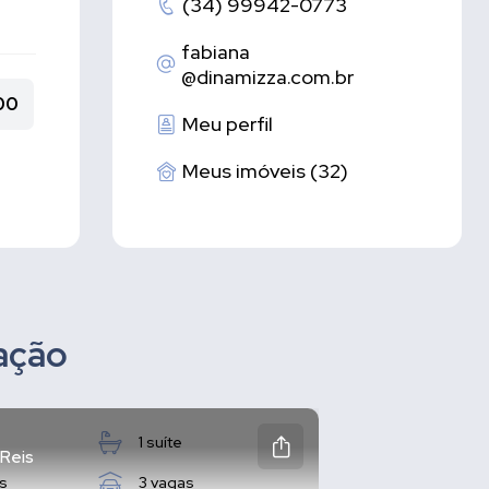
(34) 99942-0773
fabiana
@dinamizza.com.br
00
Meu perfil
Meus imóveis (32)
zação
1 suíte
 Reis
s
3 vagas