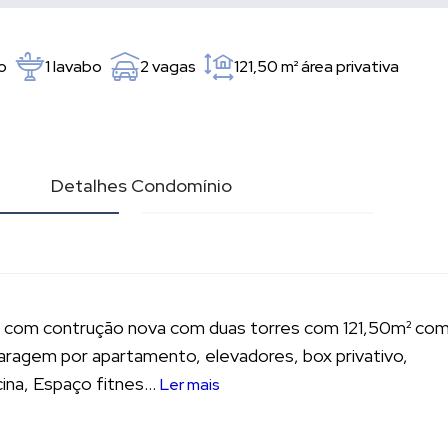
o
1 lavabo
2 vagas
121,50 m²
área privativa
l
Detalhes Condomínio
 com contrução nova com duas torres com 121,50m² co
ragem por apartamento, elevadores, box privativo,
ina, Espaço fitnes...
Ler mais