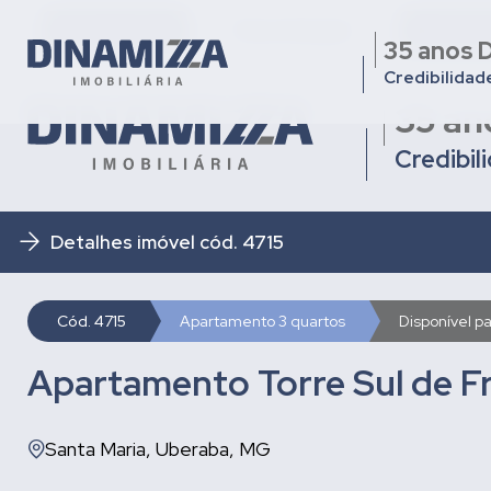
Quem somos
Nossa Equipe
Condomí
35 anos D
Credibilidad
35 an
Credibil
Detalhes imóvel cód. 4715
Cód. 4715
Apartamento 3 quartos
Disponível p
Apartamento Torre Sul de F
Santa Maria, Uberaba, MG