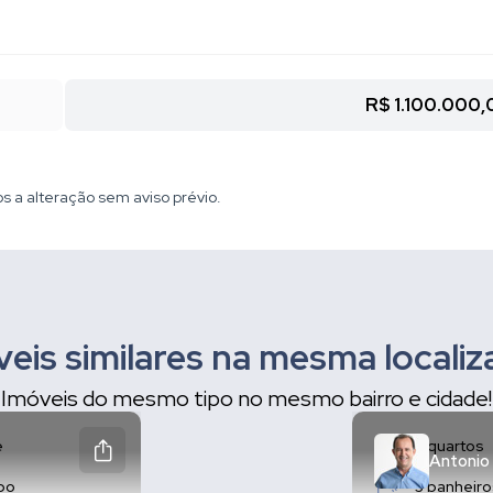
R$ 1.100.000,
os a alteração sem aviso prévio.
eis similares na mesma locali
Imóveis do mesmo tipo no mesmo bairro e cidade!
e
3 quartos
Antonio
abo
3 banheiro