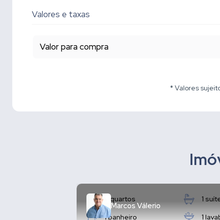
Valores e taxas
Valor para compra
* Valores sujeit
Imóv
3 quartos
1 suít
Marcos Válerio
1 banheiro
1 lav