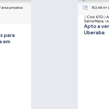
²
área privativa
163,44 m²
Cód. 6112
A
Santa Maria,
Ub
Apto a ve
Uberaba
s para
ia em