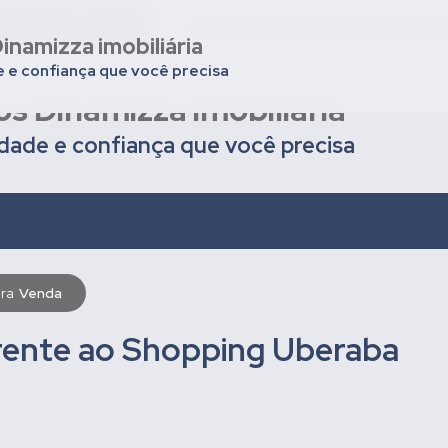
nios em Uberaba
Deixar seu imóvel para venda ou
inamizza imobiliária
e e confiança que você precisa
os Dinamizza imobiliária
idade e confiança que você precisa
ara
Venda
rente ao Shopping Uberaba